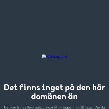
Det finns inget
på den här
domänen än
Det kan finnas flera anledningar till att inget innehåll visas. Om
du