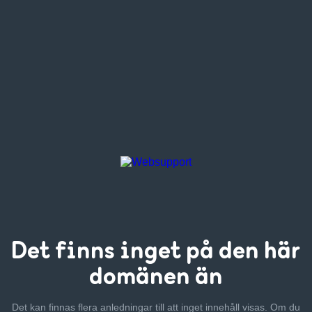
Det finns inget
på den här
domänen än
Det kan finnas flera anledningar till att inget innehåll visas. Om
du